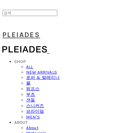
PLEIADES
SHOP
ALL
NEW ARRIVALS
로퍼 & 발레리나
뮬
펌프스
부츠
샌들
스니커즈
브라이덜
MEN'S
ABOUT
About
Materials