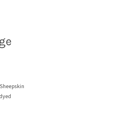
ge
 Sheepskin
-dyed