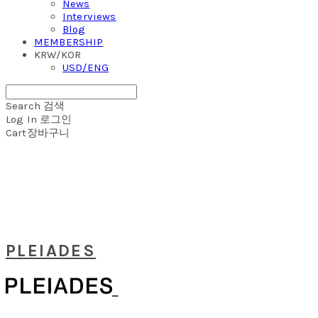
News
Interviews
Blog
MEMBERSHIP
KRW/KOR
USD/ENG
Search
검색
Log In
로그인
Cart
장바구니
PLEIADES