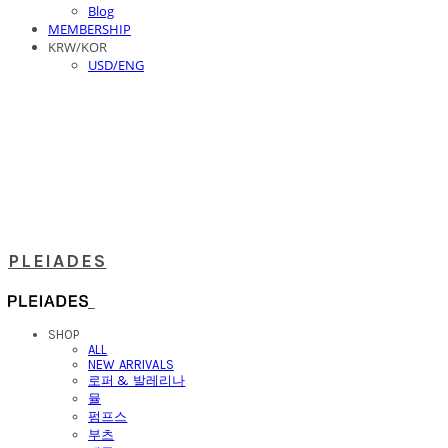
Blog
MEMBERSHIP
KRW/KOR
USD/ENG
PLEIADES
SHOP
ALL
NEW ARRIVALS
로퍼 & 발레리나
뮬
펌프스
부츠