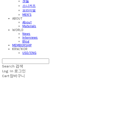
샌들
스니커즈
브라이덜
MEN'S
ABOUT
About
Materials
WORLD
News
Interviews
Blog
MEMBERSHIP
KRW/KOR
USD/ENG
Search
검색
Log In
로그인
Cart
장바구니