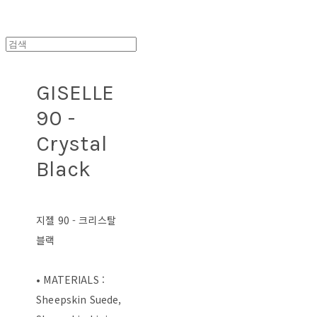
GISELLE
90 -
Crystal
Black
지젤 90 - 크리스탈
블랙
• MATERIALS :
Sheepskin Suede,