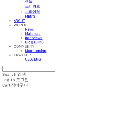
샌들
스니커즈
브라이덜
MEN'S
ABOUT
WORLD
News
Materials
Interviews
Blog (ENG)
COMMUNITY
Membership
KRW/KOR
USD/ENG
Search
검색
Log In
로그인
Cart
장바구니