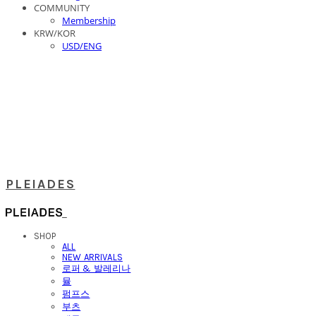
COMMUNITY
Membership
KRW/KOR
USD/ENG
PLEIADES
SHOP
ALL
NEW ARRIVALS
로퍼 & 발레리나
뮬
펌프스
부츠