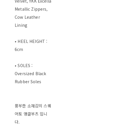
Velvet, YKK Excella
Metallic Zippers,
Cow Leather
Lining
• HEEL HEIGHT :
6cm
• SOLES :
Oversized Black
Rubber Soles
풍부한 소재감의 스퀘
어토 앵클부츠 입니
다.