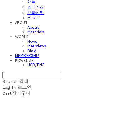
샌들
스니커즈
브라이덜
MEN'S
ABOUT
About
Materials
WORLD
News
Interviews
Blog
MEMBERSHIP
KRW/KOR
USD/ENG
Search
검색
Log In
로그인
Cart
장바구니