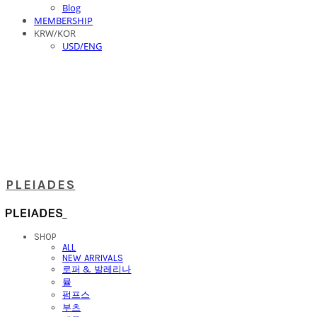
Blog
MEMBERSHIP
KRW/KOR
USD/ENG
PLEIADES
SHOP
ALL
NEW ARRIVALS
로퍼 & 발레리나
뮬
펌프스
부츠