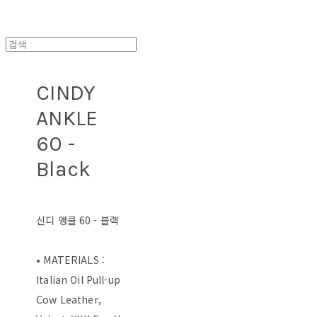
CINDY
ANKLE
60 -
Black
신디 앵클 60 - 블랙
• MATERIALS :
Italian Oil Pull-up
Cow Leather,