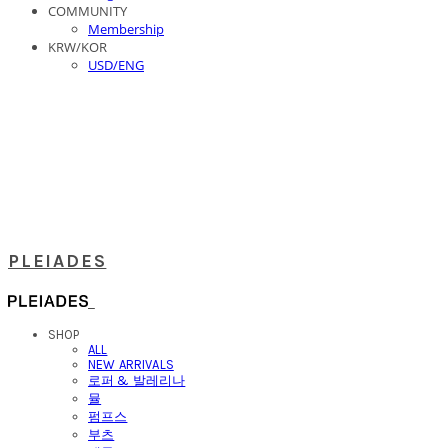
COMMUNITY
Membership
KRW/KOR
USD/ENG
PLEIADES
SHOP
ALL
NEW ARRIVALS
로퍼 & 발레리나
뮬
펌프스
부츠