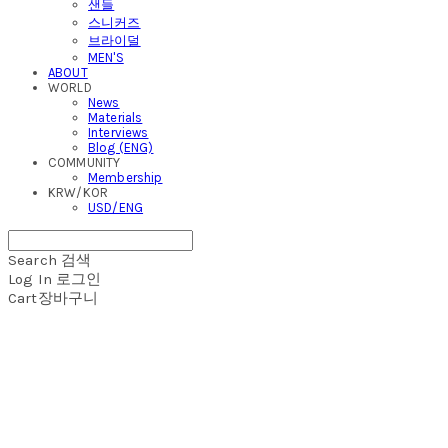
샌들
스니커즈
브라이덜
MEN'S
ABOUT
WORLD
News
Materials
Interviews
Blog (ENG)
COMMUNITY
Membership
KRW/KOR
USD/ENG
Search
검색
Log In
로그인
Cart
장바구니